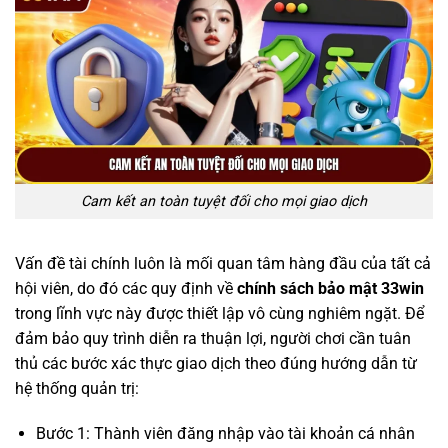
Cam kết an toàn tuyệt đối cho mọi giao dịch
Vấn đề tài chính luôn là mối quan tâm hàng đầu của tất cả
hội viên, do đó các quy định về
chính sách bảo mật 33win
trong lĩnh vực này được thiết lập vô cùng nghiêm ngặt. Để
đảm bảo quy trình diễn ra thuận lợi, người chơi cần tuân
thủ các bước xác thực giao dịch theo đúng hướng dẫn từ
hệ thống quản trị:
Bước 1: Thành viên đăng nhập vào tài khoản cá nhân