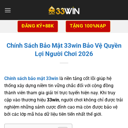
Skip
to
content
ĐĂNG KÝ+88K
TẶNG 100%NẠP
Chính Sách Bảo Mật 33win Bảo Vệ Quyền
Lợi Người Chơi 2026
Chính sách bảo mật 33win
là nền tảng cốt lõi giúp hệ
thống xây dựng niềm tin vững chắc đối với cộng đồng
thành viên tham gia giải trí trực tuyến hiện nay. Khi truy
cập vào thương hiệu
33win
, người chơi không chỉ được trải
nghiệm những sảnh cược đỉnh cao mà còn được bảo vệ
bởi các lớp mã hóa dữ liệu tiên tiến nhất thế giới.