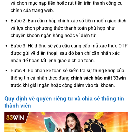
và chọn mục nạp tiền hoặc rút tiền trên thanh công cụ
chính của trang web.
Bước 2: Bạn cần nhập chính xác số tiền muốn giao dịch
và lựa chọn phương thức thanh toán phù hợp như
chuyển khoản ngân hàng hoặc ví điện tử.
Bước 3: Hệ thống sẽ yêu cầu cung cấp mã xác thực OTP
được gửi về điện thoại, sau đó bạn chỉ cần nhấn xác
nhận để hoàn tất lệnh giao dịch an toàn.
Bước 4: Bộ phận kế toán sẽ kiểm tra sự trùng khớp của
thông tin cá nhân theo đúng
chính sách bảo mật 33win
trước khi giải ngân hoặc cộng điểm vào tài khoản.
Quy định về quyền riêng tư và chia sẻ thông tin
thành viên