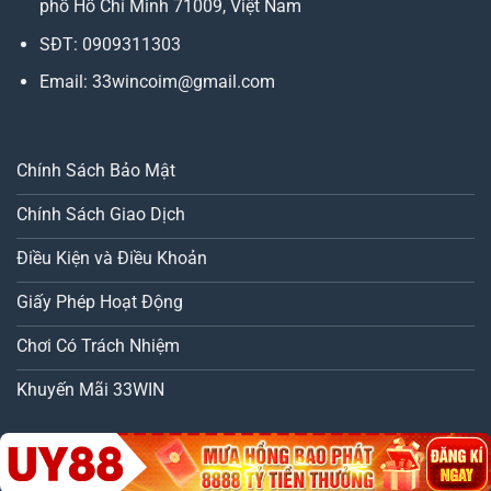
phố Hồ Chí Minh 71009, Việt Nam
SĐT: 0909311303
Email:
33wincoim@gmail.com
Chính Sách Bảo Mật
Chính Sách Giao Dịch
Điều Kiện và Điều Khoản
Giấy Phép Hoạt Động
Chơi Có Trách Nhiệm
Khuyến Mãi 33WIN