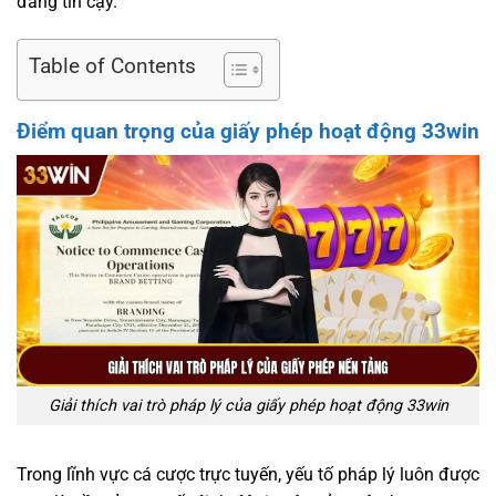
đáng tin cậy.
Table of Contents
Điểm quan trọng của giấy phép hoạt động 33win
Giải thích vai trò pháp lý của giấy phép hoạt động 33win
Trong lĩnh vực cá cược trực tuyến, yếu tố pháp lý luôn được