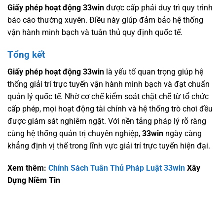
Giấy phép hoạt động 33win
được cấp phải duy trì quy trình
báo cáo thường xuyên. Điều này giúp đảm bảo hệ thống
vận hành minh bạch và tuân thủ quy định quốc tế.
Tổng kết
Giấy phép hoạt động 33win
là yếu tố quan trọng giúp hệ
thống giải trí trực tuyến vận hành minh bạch và đạt chuẩn
quản lý quốc tế. Nhờ cơ chế kiểm soát chặt chẽ từ tổ chức
cấp phép, mọi hoạt động tài chính và hệ thống trò chơi đều
được giám sát nghiêm ngặt. Với nền tảng pháp lý rõ ràng
cùng hệ thống quản trị chuyên nghiệp,
33win
ngày càng
khẳng định vị thế trong lĩnh vực giải trí trực tuyến hiện đại.
Xem thêm:
Chính Sách Tuân Thủ Pháp Luật 33win
Xây
Dựng Niềm Tin