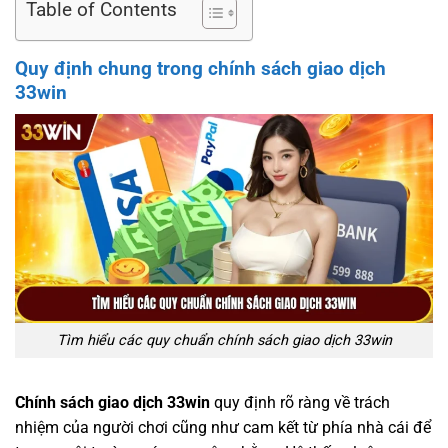
Table of Contents
Quy định chung trong chính sách giao dịch
33win
Tìm hiểu các quy chuẩn chính sách giao dịch 33win
Chính sách giao dịch 33win
quy định rõ ràng về trách
nhiệm của người chơi cũng như cam kết từ phía nhà cái để