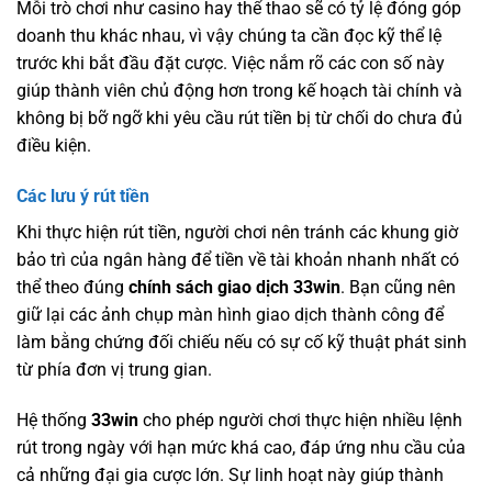
Mỗi trò chơi như casino hay thể thao sẽ có tỷ lệ đóng góp
doanh thu khác nhau, vì vậy chúng ta cần đọc kỹ thể lệ
trước khi bắt đầu đặt cược. Việc nắm rõ các con số này
giúp thành viên chủ động hơn trong kế hoạch tài chính và
không bị bỡ ngỡ khi yêu cầu rút tiền bị từ chối do chưa đủ
điều kiện.
Các lưu ý rút tiền
Khi thực hiện rút tiền, người chơi nên tránh các khung giờ
bảo trì của ngân hàng để tiền về tài khoản nhanh nhất có
thể theo đúng
chính sách giao dịch 33win
. Bạn cũng nên
giữ lại các ảnh chụp màn hình giao dịch thành công để
làm bằng chứng đối chiếu nếu có sự cố kỹ thuật phát sinh
từ phía đơn vị trung gian.
Hệ thống
33win
cho phép người chơi thực hiện nhiều lệnh
rút trong ngày với hạn mức khá cao, đáp ứng nhu cầu của
cả những đại gia cược lớn. Sự linh hoạt này giúp thành