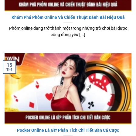
Khám Phá Phỏm Online Và Chiến Thuật Đánh Bài Hiệu Quả
Phỏm online đang trở thành một trong những trò chơi bài được
cộng đồng yêu [...]
15
Th4
Pocker Online Là Gì? Phân Tích Chi Tiết Bàn Cá Cược