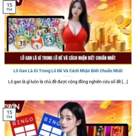
15
Th4
Lô Gan Là Gì Trong Lô Đề Và Cách Nhận Biết Chuẩn Nhất
Lô gan là gì luôn là chủ đề được cộng đồng nghiên cứu số đề [...]
15
Th4