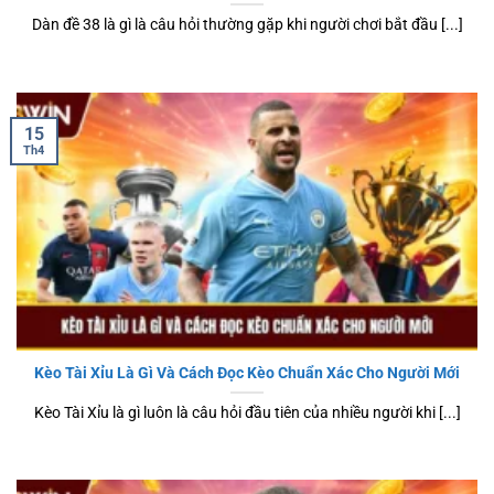
Dàn đề 38 là gì là câu hỏi thường gặp khi người chơi bắt đầu [...]
15
Th4
Kèo Tài Xỉu Là Gì Và Cách Đọc Kèo Chuẩn Xác Cho Người Mới
Kèo Tài Xỉu là gì luôn là câu hỏi đầu tiên của nhiều người khi [...]