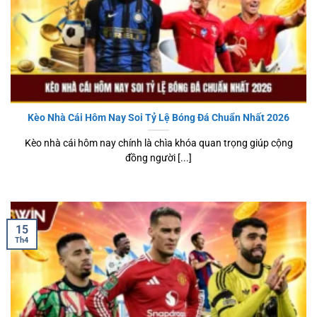
Kèo Nhà Cái Hôm Nay Soi Tỷ Lệ Bóng Đá Chuẩn Nhất 2026
Kèo nhà cái hôm nay chính là chìa khóa quan trọng giúp cộng
đồng người [...]
15
Th4