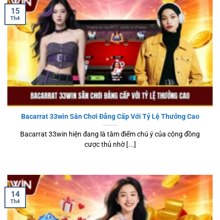
15
Th4
Bacarrat 33win Sân Chơi Đẳng Cấp Với Tỷ Lệ Thưởng Cao
Bacarrat 33win hiện đang là tâm điểm chú ý của cộng đồng
cược thủ nhờ [...]
14
Th4