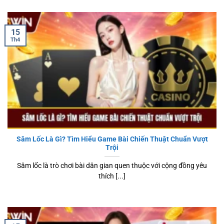
15
Th4
Sâm Lốc Là Gì? Tìm Hiểu Game Bài Chiến Thuật Chuẩn Vượt
Trội
Sâm lốc là trò chơi bài dân gian quen thuộc với cộng đồng yêu
thích [...]