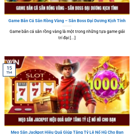
Game Bắn Cá Săn Rồng Vàng – Săn Boss Đại Dương Kịch Tính
Game bắn cá săn rồng vàng là một trong những tựa game giải
trí đại [...]
15
Th4
Mẹo Săn Jackpot Hiệu Quả Giúp Tăng Tỷ Lệ Nổ Hũ Cho Bạn