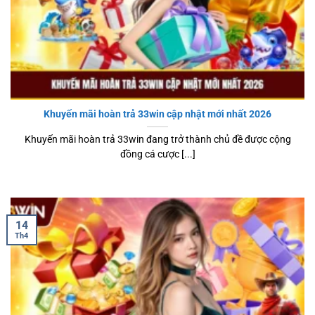
Khuyến mãi hoàn trả 33win cập nhật mới nhất 2026
Khuyến mãi hoàn trả 33win đang trở thành chủ đề được cộng
đồng cá cược [...]
14
Th4