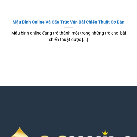
Mậu Binh Online Và Cấu Trúc Ván Bài Chiến Thuật Cơ Bản
Mậu binh online đang trở thành một trong những trò chơi bài
chiến thuật được [...]