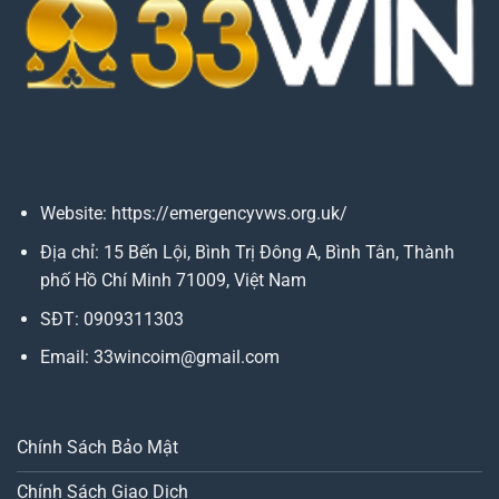
Website:
https://emergencyvws.org.uk/
Địa chỉ: 15 Bến Lội, Bình Trị Đông A, Bình Tân, Thành
phố Hồ Chí Minh 71009, Việt Nam
SĐT: 0909311303
Email:
33wincoim@gmail.com
Chính Sách Bảo Mật
Chính Sách Giao Dịch