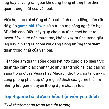
lag hay bị văng ra ngoài khi đang trong những thời điểm
quan trọng nhất của ván bài.
Việc hợp tác với những nhà phát hành danh tiếng toàn cầu
đã giúp
game bài 33win
sở hữu những công nghệ đồ họa
3D đỉnh cao. Điều này giúp cho quá trình chơi bài trực
tuyến 33win trở nên mượt mà, không xảy ra tình trạng giật
lag hay bị văng ra ngoài khi đang trong những thời điểm
quan trọng nhất của ván bài.
Hệ thống âm thanh sống động kết hợp cùng giao diện trực
quan tạo cảm giác chân thực như đang ngồi tại các casino
sang trọng ở Las Vegas hay Macau. Kho trò chơi tại đây vô
cùng phong phú, đáp ứng mọi sở thích của game thủ. Từ
những tựa game truyền thống đậm chất trí tuệ.
Top 4 game bài được nhiều hội viên yêu thích
Tỷ lệ thưởng cạnh tranh trên thị trường