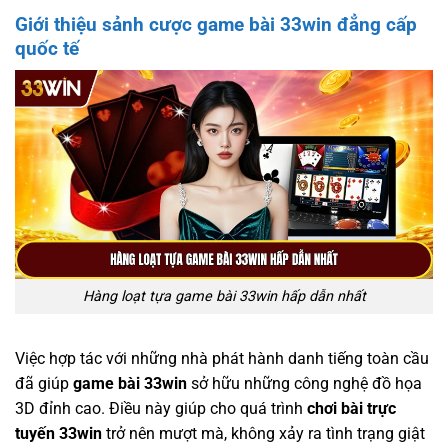
Giới thiệu sảnh cược game bài 33win đẳng cấp
quốc tế
Hàng loạt tựa game bài 33win hấp dẫn nhất
Việc hợp tác với những nhà phát hành danh tiếng toàn cầu
đã giúp
game bài 33win
sở hữu những công nghệ đồ họa
3D đỉnh cao. Điều này giúp cho quá trình
chơi bài trực
tuyến 33win
trở nên mượt mà, không xảy ra tình trạng giật