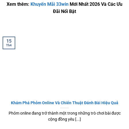
Xem thêm:
Khuyến Mãi 33win
Mới Nhất 2026 Và Các Ưu
Đãi Nổi Bật
15
Th4
Khám Phá Phỏm Online Và Chiến Thuật Đánh Bài Hiệu Quả
Phỏm online đang trở thành một trong những trò chơi bài được
cộng đồng yêu [...]