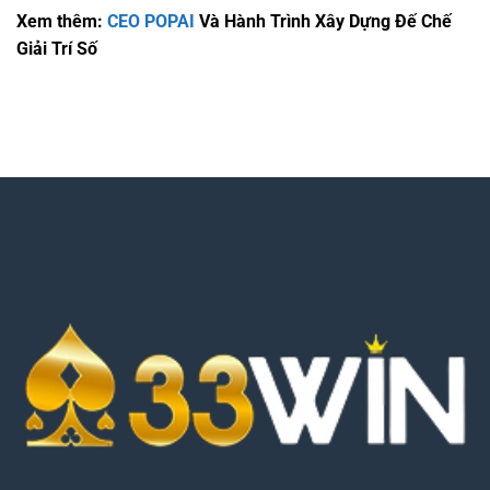
Xem thêm:
CEO POPAI
Và Hành Trình Xây Dựng Đế Chế
Giải Trí Số