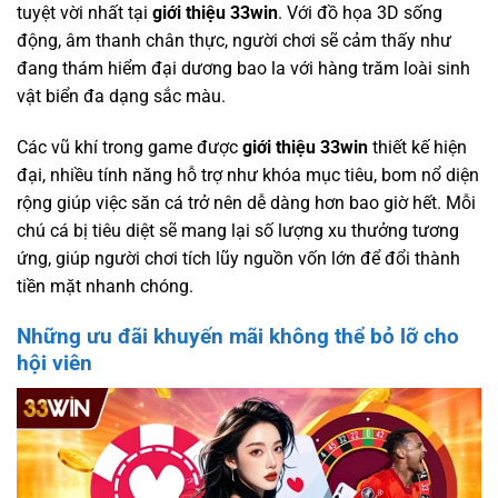
tuyệt vời nhất tại
giới thiệu 33win
. Với đồ họa 3D sống
động, âm thanh chân thực, người chơi sẽ cảm thấy như
đang thám hiểm đại dương bao la với hàng trăm loài sinh
vật biển đa dạng sắc màu.
Các vũ khí trong game được
giới thiệu 33win
thiết kế hiện
đại, nhiều tính năng hỗ trợ như khóa mục tiêu, bom nổ diện
rộng giúp việc săn cá trở nên dễ dàng hơn bao giờ hết. Mỗi
chú cá bị tiêu diệt sẽ mang lại số lượng xu thưởng tương
ứng, giúp người chơi tích lũy nguồn vốn lớn để đổi thành
tiền mặt nhanh chóng.
Những ưu đãi khuyến mãi không thể bỏ lỡ cho
hội viên