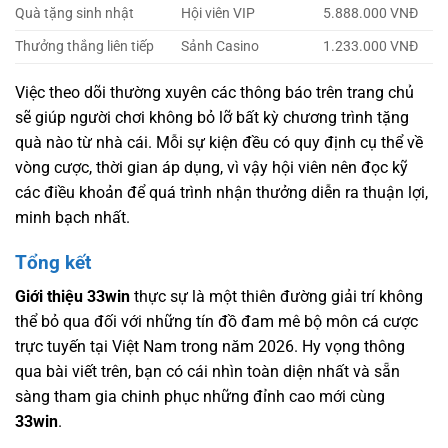
Quà tặng sinh nhật
Hội viên VIP
5.888.000 VNĐ
Thưởng thắng liên tiếp
Sảnh Casino
1.233.000 VNĐ
Việc theo dõi thường xuyên các thông báo trên trang chủ
sẽ giúp người chơi không bỏ lỡ bất kỳ chương trình tặng
quà nào từ nhà cái. Mỗi sự kiện đều có quy định cụ thể về
vòng cược, thời gian áp dụng, vì vậy hội viên nên đọc kỹ
các điều khoản để quá trình nhận thưởng diễn ra thuận lợi,
minh bạch nhất.
Tổng kết
Giới thiệu 33win
thực sự là một thiên đường giải trí không
thể bỏ qua đối với những tín đồ đam mê bộ môn cá cược
trực tuyến tại Việt Nam trong năm 2026. Hy vọng thông
qua bài viết trên, bạn có cái nhìn toàn diện nhất và sẵn
sàng tham gia chinh phục những đỉnh cao mới cùng
33win
.